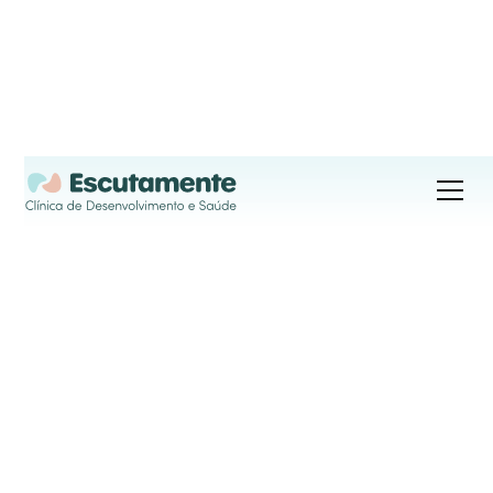
Psicomotricidade
A terapia psicomotora visa integrar a mente e o 
corpo, melhorando as habilidades motoras, 