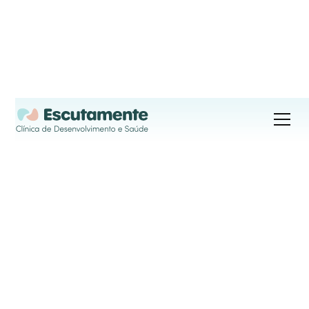
Nutrição
Planos alimentares personalizados para apoiar 
a saúde física e emocional, promovendo uma 