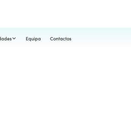
idades
Equipa
Contactos
ricidade
rar a mente e o corpo, melhorando as habilidades moto
endo um desenvolvimento saudável.