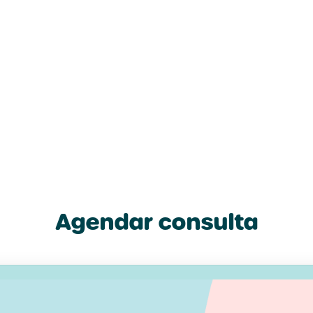
xpressão emocional através do corpo;
m-estar global e a qualidade de vida.
Agendar consulta