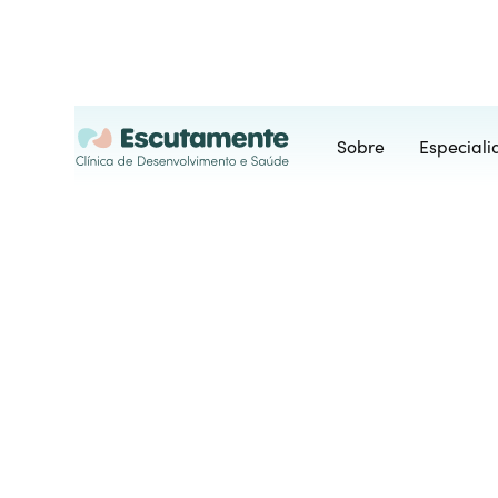
Sobre
Especial
Psicomot
A terapia psicomotora visa integ
cognitivas e emocionais, promov