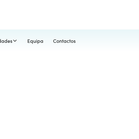
idades
Equipa
Contactos
cupacional
as, ajudamos a fortalecer competências e promover a
as, em todas as faixas etárias.