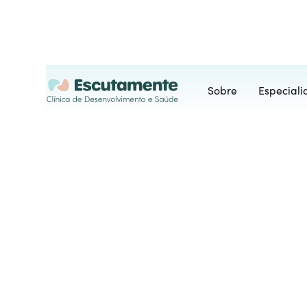
Sobre
Especial
Terapia O
Através de atividades terapêutic
independência em atividades diári