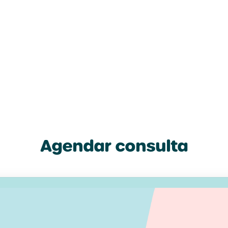
ptação às exigências do contexto pessoal, familiar, escolar ou
rticipação e a qualidade de vida.
Agendar consulta