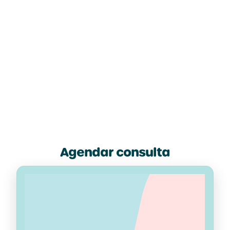
Promover maior autonomia funcional;
Prevenir complicações futuras;
Apoiar os pais na compreensão e
acompanhamento do desenvolvimento do filho.
Agendar consulta