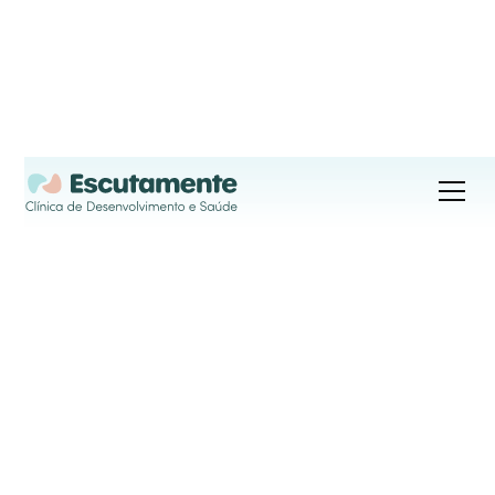
Consultas Online
As consultas online permitem-lhe aceder aos 
nossos serviços a partir de qualquer lugar, com 