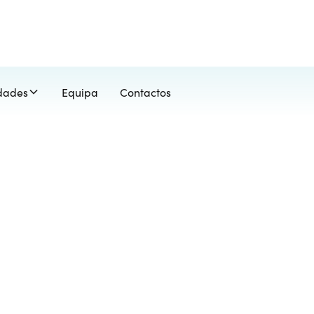
idades
Equipa
Contactos
 ao Domicílio
dimento ao domicílio para quem valoriza a comodida
ações na deslocação.