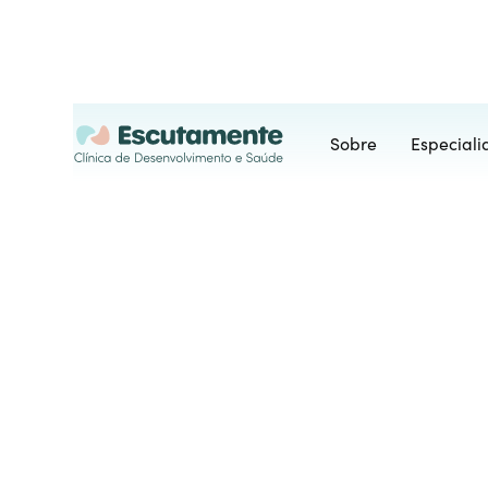
Sobre
Especial
Consultas
Na Escutamente, oferecemos aten
do seu espaço ou apresenta limit