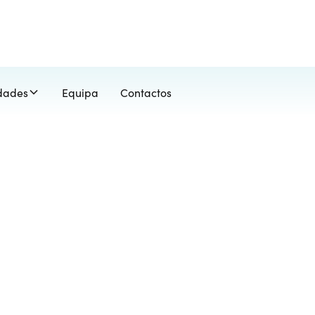
idades
Equipa
Contactos
 Psicológica de
s e Seguranças
antes e Seguranças Privados é um processo especializa