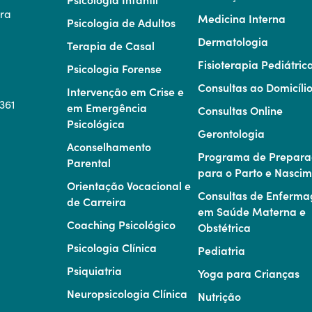
ora
Medicina Interna
Psicologia de Adultos
Dermatologia
Terapia de Casal
Fisioterapia Pediátric
Psicologia Forense
Consultas ao Domicíli
Intervenção em Crise e
-361
em Emergência
Consultas Online
Psicológica
Gerontologia
Aconselhamento
Programa de Prepara
Parental
para o Parto e Nasci
Orientação Vocacional e
Consultas de Enferm
de Carreira
em Saúde Materna e
Coaching Psicológico
Obstétrica
Psicologia Clínica
Pediatria
Psiquiatria
Yoga para Crianças
Neuropsicologia Clínica
Nutrição