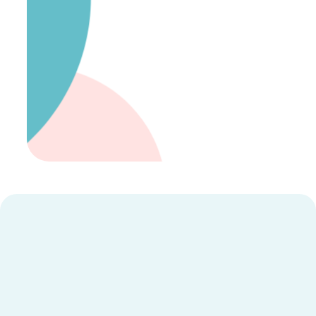
equipa altamente
qualificada
Resultados positivos e abordagem terapêutica 
integrada.
Conhecer toda a Equipa
O que dizem os nossos
clientes sobre nós.